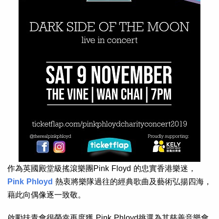
作為英國殿堂級搖滾樂團Pink Floyd 的忠實香港樂迷，
Pink Phloyd
熱衷將樂隊過往的經典歌曲及藝術弘揚四海，
藉此向偶像逐一致敬。
啟勵扶青會很榮幸再度獲 Pink Phloyd挑選為其慈善音樂會