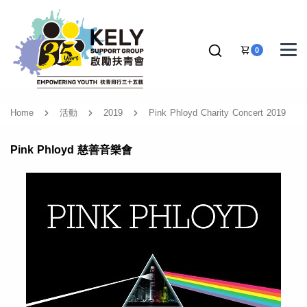
0
Home
活動
2019
Pink Phloyd Charity Concert 2019
Pink Phloyd 慈善音樂會