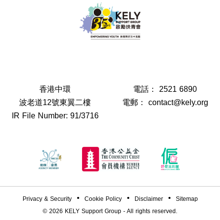
香港中環
電話：
2521 6890
波老道12號東翼二樓
電郵：
contact@kely.org
IR File Number: 91/3716
Privacy & Security
Cookie Policy
Disclaimer
Sitemap
© 2026
KELY Support Group
- All rights reserved.