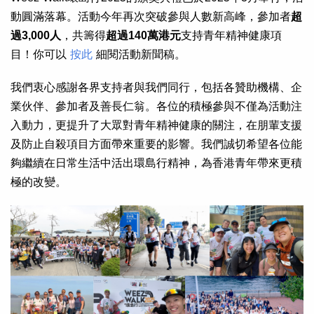
動圓滿落幕。活動今年再次突破參與人數新高峰，參加者
超
過3,000人
，共籌得
超過140萬港元
支持青年精神健康項
目！你可以
按此
細閱活動新聞稿。
我們衷心感謝各界支持者與我們同行，包括各贊助機構、企
業伙伴、參加者及善長仁翁。各位的積極參與不僅為活動注
入動力，更提升了大眾對青年精神健康的關注，在朋輩支援
及防止自殺項目方面帶來重要的影響。我們誠切希望各位能
夠繼續在日常生活中活出環島行精神，為香港青年帶來更積
極的改變。