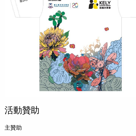
活動贊助
主贊助