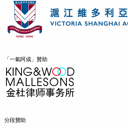
「一氣呵成」贊助
分段贊助