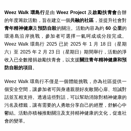
Weez Walk 環島行
是由
Weez Project
及
啟勵扶青會
合辦
的年度籌款活動，旨在建立一個
共融的社區
，並提升社會對
青年精神健康
及
預防自殺
的關注。活動內容為約
60 公里
的
環港島沿岸挑戰，參加者可選擇一氣呵成或分段完成。
Weez Walk 環島行 2025 已於 2025 年 1 月 18 日（星期
六）至 2025 年 2 月 23 日（星期日）期間舉行，活動的淨
收入已全數撥捐啟勵扶青會，以支援
關注青年精神健康和預
防自殺的項目
。
Weez Walk 環島行不僅是一個體能挑戰，亦為社區提供一
個安全空間，讓參加者可與身邊親朋好友敞開心扉、坦誠對
話並互相支持。透過這些對話，可以幫助消除對精神健康的
污名及標籤，讓有需要的人勇敢分享自己的經歷，舒解心中
鬱結。活動亦積極推動關注及支持精神健康的文化，促進社
會的變革。