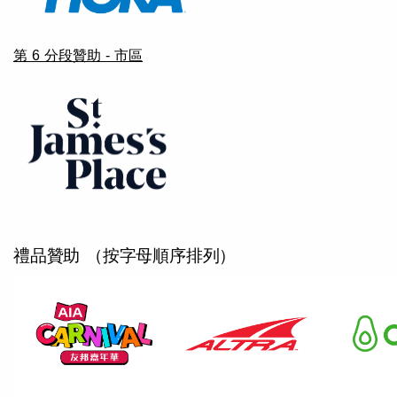
第 6 分段贊助 - 市區
禮品贊助 （按字母順序排列）