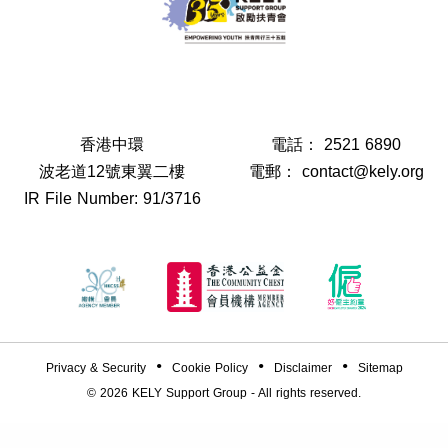
香港中環
電話：
2521 6890
波老道12號東翼二樓
電郵：
contact@kely.org
IR File Number: 91/3716
Privacy & Security
Cookie Policy
Disclaimer
Sitemap
© 2026
KELY Support Group
- All rights reserved.