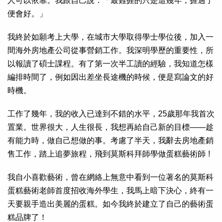
人可以依靠。我跟自己說：「最難捱的只是這幾年，捱過了
便會好。」
我終於如願考上大學，在城市大學取得學士學位後，加入一
間海外房地產公司從事營銷工作。我深明學歷的重要性，所
以報讀了碩士課程。有了第一次半工讀的經驗，我知道怎樣
編排時間了，例如因出差坐長途機的時候，便是寫論文的好
時機。
工作了幾年，我的收入已達到不錯的水平，25歲那年我首次
置業。世界很大，人生很長，我想再給自己新的目標——趁
有能力時，做自己想做的事。考慮了半天，我辭去房地產銷
售工作，踏上追夢旅程，飛到莫斯科拜師學做蛋糕藝術師 !
我自小喜歡藝術，曾在網絡上無意中看到一位著名的莫斯科
蛋糕藝術老師首度招收海外學生，我馬上暗下決心，終有一
天要親手造出美麗的蛋糕。如今我終於建立了自己的藝術蛋
糕品牌了！