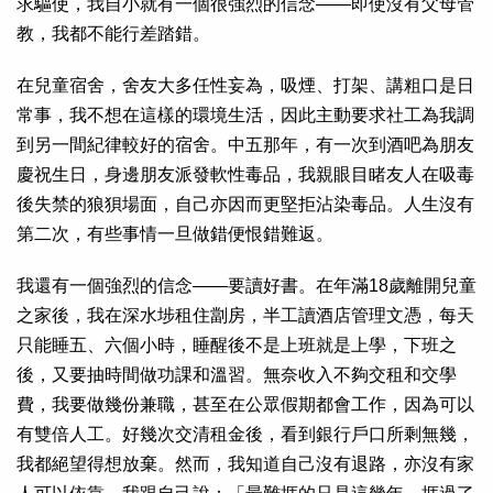
求驅使，我自小就有一個很強烈的信念——即使沒有父母管
教，我都不能行差踏錯。
在兒童宿舍，舍友大多任性妄為，吸煙、打架、講粗口是日
常事，我不想在這樣的環境生活，因此主動要求社工為我調
到另一間紀律較好的宿舍。中五那年，有一次到酒吧為朋友
慶祝生日，身邊朋友派發軟性毒品，我親眼目睹友人在吸毒
後失禁的狼狽場面，自己亦因而更堅拒沾染毒品。人生沒有
第二次，有些事情一旦做錯便恨錯難返。
我還有一個強烈的信念——要讀好書。在年滿18歲離開兒童
之家後，我在深水埗租住劏房，半工讀酒店管理文憑，每天
只能睡五、六個小時，睡醒後不是上班就是上學，下班之
後，又要抽時間做功課和溫習。無奈收入不夠交租和交學
費，我要做幾份兼職，甚至在公眾假期都會工作，因為可以
有雙倍人工。好幾次交清租金後，看到銀行戶口所剩無幾，
我都絕望得想放棄。然而，我知道自己沒有退路，亦沒有家