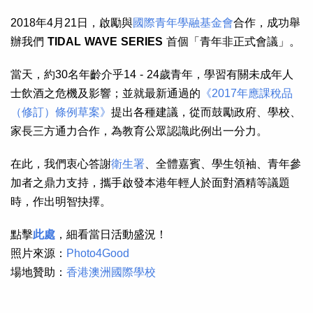
2018年4月21日，啟勵與
國際青年學融基金會
合作，成功舉
辦我們
TIDAL WAVE SERIES
首個「青年非正式會議」。
當天，約30名年齡介乎14 - 24歲青年，學習有關未成年人
士飲酒之危機及影響；並就最新通過的
《2017年應課稅品
（修訂）條例草案》
提出各種建議，從而鼓勵政府、學校、
家長三方通力合作，為教育公眾認識此例出一分力。
在此，我們衷心答謝
衛生署
、全體嘉賓、學生領袖、青年參
加者之鼎力支持，攜手啟發本港年輕人於面對酒精等議題
時，作出明智抉擇。
點擊
此處
，細看當日活動盛況！
照片來源：
Photo4Good
場地贊助：
香港澳洲國際學校