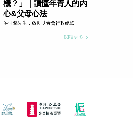
機？」｜讀懂年青人的內
家長
心&父母心法
侯仲銘
侯仲銘先生，啟勵扶青會行政總監
閱讀更多