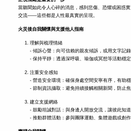
當聽聞如此令人心碎的消息，感到悲傷、恐懼或困惑實
交流——這些都是人性最真實的呈現。
火災後自我關懷與支援他人指南
理解與梳理情緒
- 傾訴心聲：向可信賴的親友傾訴，或用文字記
- 保持平靜：透過深呼吸、瑜伽或冥想等活動穩
注重安全感知
- 營造安全環境：確保身處空間安寧有序，有助
- 節制資訊攝取：避免持續接觸相關新聞，防止
建立支援網絡
- 鼓勵坦誠對話：與身邊人開放交流，讓彼此知
- 推動群體活動：參與團隊運動、集體遊戲或創