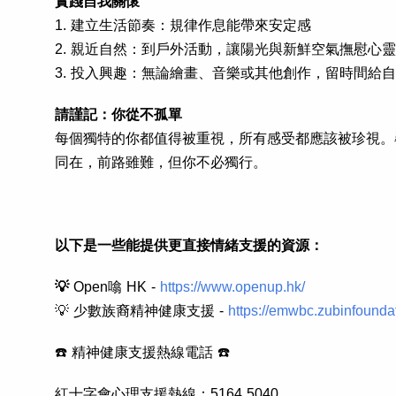
實踐自我關懷
1. 建立生活節奏：規律作息能帶來安定感
2. 親近自然：到戶外活動，讓陽光與新鮮空氣撫慰心
3. 投入興趣：無論繪畫、音樂或其他創作，留時間給
請謹記：你從不孤單
每個獨特的你都值得被重視，所有感受都應該被珍視。
同在，前路雖難，但你不必獨行。
以下是一些能提供更直接情緒支援的資源：
💡
Open噏 HK -
https://www.openup.hk/
💡 少數族裔精神健康支援 -
https://emwbc.zubinfoundati
☎️ 精神健康支援熱線電話 ☎️
紅十字會心理支援熱線：
5164 5040