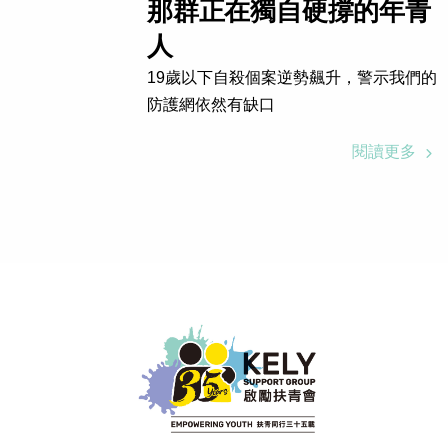
那群正在獨自硬撐的年青
人
榮譽司庫
19歲以下自殺個案逆勢飆升，警示我們的
防護網依然有缺口
讀更多
閱讀更多