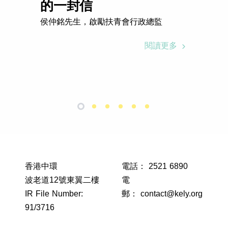
的一封信
侯仲銘先生，啟勵扶青會行政總監
閱讀更多
香港中環
電話：
2521 6890
波老道12號東翼二樓
電
IR File Number:
郵：
contact@kely.org
91/3716