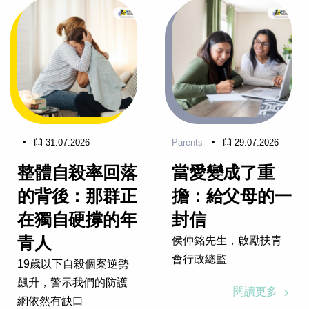
31.07.2026
Parents
29.07.2026
整體自殺率回落
當愛變成了重
的背後：那群正
擔：給父母的一
在獨自硬撐的年
封信
青人
侯仲銘先生，啟勵扶青
會行政總監
19歲以下自殺個案逆勢
飆升，警示我們的防護
閱讀更多
網依然有缺口