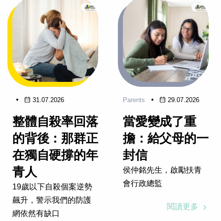
31.07.2026
Parents
29.07.2026
整體自殺率回落
當愛變成了重
的背後：那群正
擔：給父母的一
在獨自硬撐的年
封信
青人
侯仲銘先生，啟勵扶青
會行政總監
19歲以下自殺個案逆勢
飆升，警示我們的防護
閱讀更多
網依然有缺口