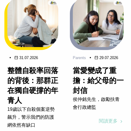
31.07.2026
Parents
29.07.2026
整體自殺率回落
當愛變成了重
的背後：那群正
擔：給父母的一
在獨自硬撐的年
封信
青人
侯仲銘先生，啟勵扶青
會行政總監
19歲以下自殺個案逆勢
飆升，警示我們的防護
閱讀更多
網依然有缺口