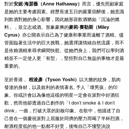
對於
安妮·海瑟薇（Anne Hathaway）
而言，優先照顧家庭
是她的主要考慮因素。經歷長達五日的嚴重宿醉後，她意識
到飲酒對她的身心影響，因此她形容飲酒猶如「沉淪的燃
料」，並立志戒酒。形象豪爽的
麥莉·賽勒斯（Miley
Cyrus）
亦公開表示自己為了健康和事業而遠離了酒精。儘
管面臨著生活中的巨大挑戰，她選擇讓情緒自然流露，而不
是依賴酒精來尋求瞬間快慰。從她們身上，我們可以學到酒
精並不一定使人更「有型」，堅拒對自己無益的事物才是最
重要的。
至於香港，
程浚彥（Tyson Yoshi）
以大膽的紋身，肌肉
發達的身材，以及銳利的表情著名, 予人「壞男孩」的印
象。你或許會以為像他這樣的明星一定會在派對中好酒狂
歡，然而他卻透過自己創作的「I don't smoke & I don't
drink」一曲，打破大眾的刻板印象。在歌中，他描述了自
己曾在一個慶祝派對上屈服於同儕的壓力而喝了半杯烈酒，
耐酒程度低的他一點都不好受，後悔自己不懂堅決說