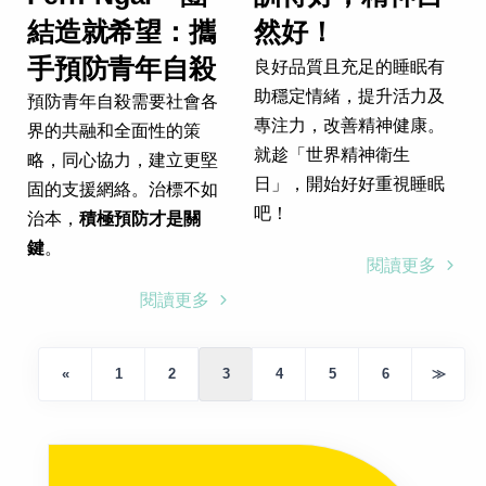
結造就希望：攜
然好！
手預防青年自殺
良好品質且充足的睡眠有
助穩定情緒，提升活力及
預防青年自殺需要社會各
專注力，改善精神健康。
界的共融和全面性的策
就趁「世界精神衛生
略，同心協力，建立更堅
日」，開始好好重視睡眠
固的支援網絡。治標不如
吧！
治本，
積極預防才是關
鍵
。
閱讀更多
閱讀更多
«
1
2
3
4
5
6
≫