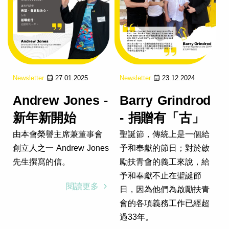
Newsletter
27.01.2025
Newsletter
23.12.2024
Andrew Jones -
Barry Grindrod
新年新開始
- 捐贈有「古」
由本會榮譽主席兼董事會
聖誕節，傳統上是一個給
創立人之一 Andrew Jones
予和奉獻的節日；對於啟
先生撰寫的信。
勵扶青會的義工來說，給
予和奉獻不止在聖誕節
閱讀更多
日，因為他們為啟勵扶青
會的各項義務工作已經超
過33年。