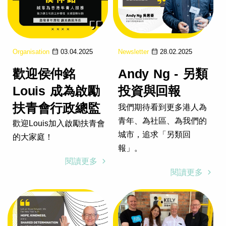
Organisation
03.04.2025
Newsletter
28.02.2025
歡迎侯仲銘
Andy Ng - 另類
Louis 成為啟勵
投資與回報
扶青會行政總監
我們期待看到更多港人為
青年、為社區、為我們的
歡迎Louis加入啟勵扶青會
城市，追求「另類回
的大家庭！
報」。
閱讀更多
閱讀更多