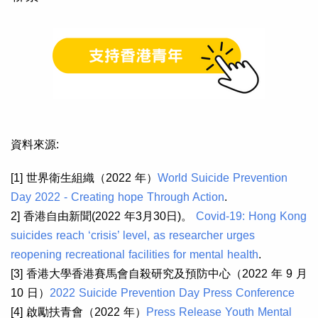
資料來源:
[1] 世界衛生組織（2022 年）
World Suicide Prevention
Day 2022 - Creating hope Through Action
.
2] 香港自由新聞(2022 年3月30日)。
Covid-19: Hong Kong
suicides reach ‘crisis’ level, as researcher urges
reopening recreational facilities for mental health
.
[3] 香港大學香港賽馬會自殺研究及預防中心（2022 年 9 月
10 日）
2022 Suicide Prevention Day Press Conference
[4] 啟勵扶青會（2022 年）
Press Release Youth Mental