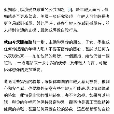
孤獨感可以演變成嚴重的公共問題 [
6
]。於年輕人而言，孤
獨感甚至更為普遍。美國一項研究發現，年輕人可能較長者
更容易感到孤單。與此同時，很多年輕人在感到孤單時，並
未得到合適的支援，最終或導致自殺行為。
就由今天開始踏前一步，
主動聯繫你的朋友、子女、學生或
任何你認識的年輕人吧！不要吝嗇你的關心，嘗試以任何方
式表現出來——拍拍他們的肩膀、一個擁抱、給他們發一個
短訊 ，一通電話或一張手寫的便條，於年輕人而言，可能
比你想像的更加重要。
通過這些緊密的聯繫，確保你周圍的年輕人感到被愛、被關
心和安全感。你要格外留意有些年輕人可能表現出情緒障礙
的跡象，哪怕是非常輕微的跡象，亦不容忽視。如果可以的
話，與你的年輕同伴保持緊密聯繫，觀察他是否正面臨精神
健康的挑戰，甚至任何意圖自殺的跡象，這些都是預防自殺