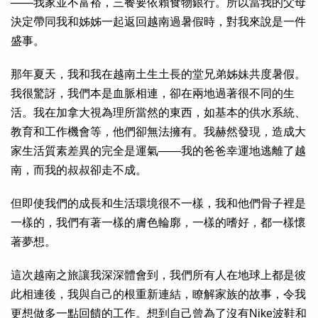
——我家並不富裕，三餐要依賴食物銀行。所以當我的父母
決定帶同我和姊姊一起返回越南過暑假時，對我來說是一件
盛事。
那年夏天，我和我在越南土生土長的堂兄弟姊妹共度暑假。
我很驚訝，我們本是血脈相連，卻在兩地過著很不同的生
活。我在加拿大視為理所當然的東西，如基本的供水系統、
教育和工作機會等，他們卻無法擁有。我赫然發現，造成大
家生活質素差異的完全是運氣——我的爸爸幸運地逃離了越
南，而我的叔叔卻走不成。
但即使我們的成長和生活環境很不一樣，我和他們骨子裡是
一樣的，我們有著一樣的膚色輪廓，一樣的嗜好，都一樣懷
著夢想。
這次越南之旅讓我深深體會到，我們所有人在地球上都是彼
此相連後，我與自己的根重新連結，瞭解家族的故事，令我
更想做多一點回饋的工作。想到自己曾為了沒有Nike波鞋和