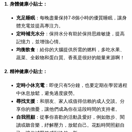
1.
身體健康小貼士：
充足睡眠
：每晚盡量保持7-8個小時的優質睡眠，讓身
體充電並提高專注力。
定時補充水分
：保持水分有助於保持思維敏捷，提高
記憶力，並增強心情。
均衡飲食
：給你的大腦提供所需的燃料，多吃水果、
蔬菜、全穀物和蛋白質。香蕉是很好的能量來源啊！
2.
精神健康小貼士：
定時小休充電
：即使只有5分鐘，也要定期在學習過程
中休息放鬆，避免過度疲勞。
尋找支援
：和朋友、家人或值得信賴的成人交談。分
享你的擔憂，讓他們成為你在這段時間的支持者。
自我照顧
：從事你喜歡的活動及愛好，例如散步、閱
讀或聽音樂，紓解壓力，放鬆自己。花點時間照顧自