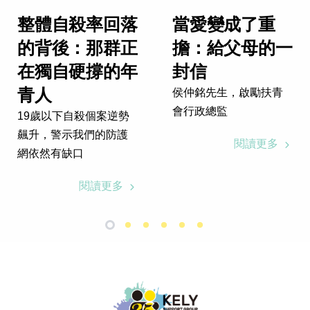
整體自殺率回落
當愛變成了重
的背後：那群正
擔：給父母的一
在獨自硬撐的年
封信
青人
侯仲銘先生，啟勵扶青
會行政總監
19歲以下自殺個案逆勢
飆升，警示我們的防護
閱讀更多
網依然有缺口
閱讀更多